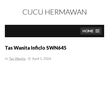
Skip
to
CUCU HERMAWAN
content
HOME
Tas Wanita Inficlo SWN645
In
Tas Wanita
April 5, 2026